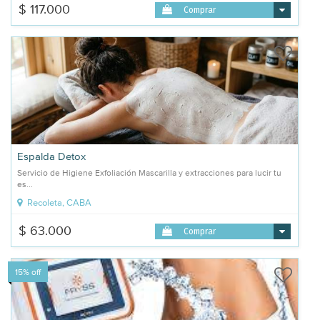
$ 117.000
Comprar
Espalda Detox
Servicio de Higiene Exfoliación Mascarilla y extracciones para lucir tu
es...
Recoleta, CABA
$ 63.000
Comprar
15% off