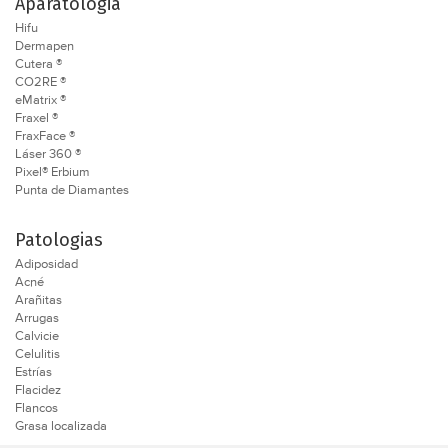
Aparatologia
Hifu
Dermapen
Cutera ®
CO2RE ®
eMatrix ®
Fraxel ®
FraxFace ®
Láser 360 ®
Pixel® Erbium
Punta de Diamantes
Patologias
Adiposidad
Acné
Arañitas
Arrugas
Calvicie
Celulitis
Estrías
Flacidez
Flancos
Grasa localizada