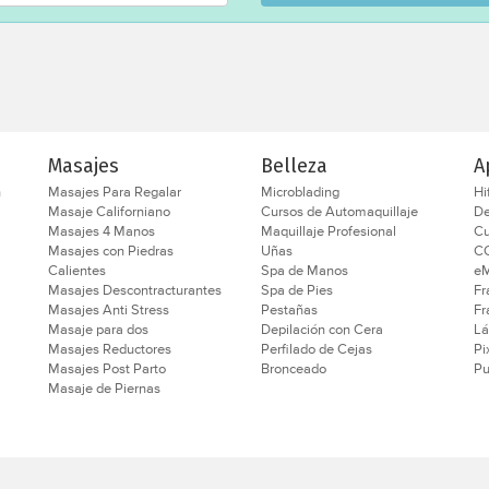
Masajes
Belleza
A
n
Masajes Para Regalar
Microblading
Hi
Masaje Californiano
Cursos de Automaquillaje
D
Masajes 4 Manos
Maquillaje Profesional
Cu
Masajes con Piedras
Uñas
C
Calientes
Spa de Manos
eM
Masajes Descontracturantes
Spa de Pies
Fr
Masajes Anti Stress
Pestañas
Fr
Masaje para dos
Depilación con Cera
Lá
Masajes Reductores
Perfilado de Cejas
Pi
Masajes Post Parto
Bronceado
Pu
Masaje de Piernas