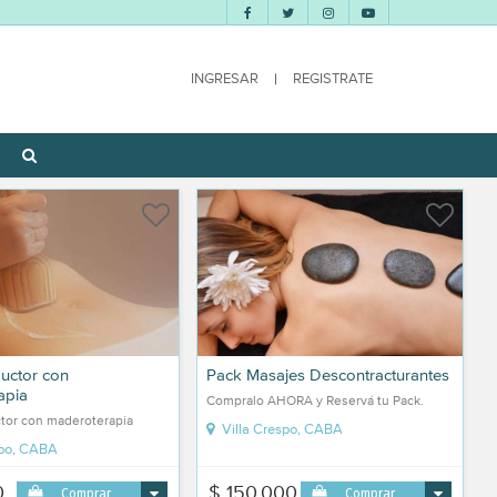
INGRESAR
|
REGISTRATE
uctor con
Pack Masajes Descontracturantes
apia
Compralo AHORA y Reservá tu Pack.
tor con maderoterapia
Villa Crespo, CABA
spo, CABA
0
$ 150.000
Comprar
Comprar