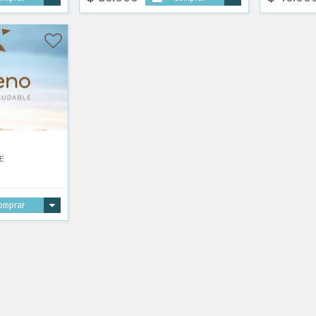
E
omprar