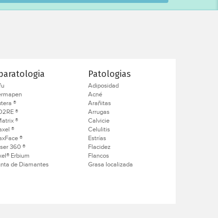
paratologia
Patologias
fu
Adiposidad
ermapen
Acné
tera ®
Arañitas
O2RE ®
Arrugas
atrix ®
Calvicie
axel ®
Celulitis
axFace ®
Estrías
ser 360 ®
Flacidez
xel® Erbium
Flancos
nta de Diamantes
Grasa localizada