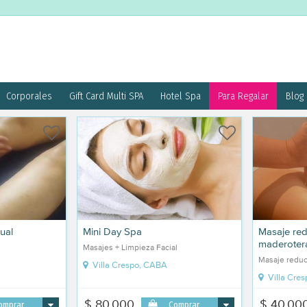
Corporales
Gift Card Multi SPA
Hotel Spa
Para Regalar
Blog
ual
Mini Day Spa
Masaje red
maderoter
Masajes + Limpieza Facial
Masaje reduc
Villa Crespo, CABA
Villa Cre
$ 80.000
$ 40.00
omprar
Comprar