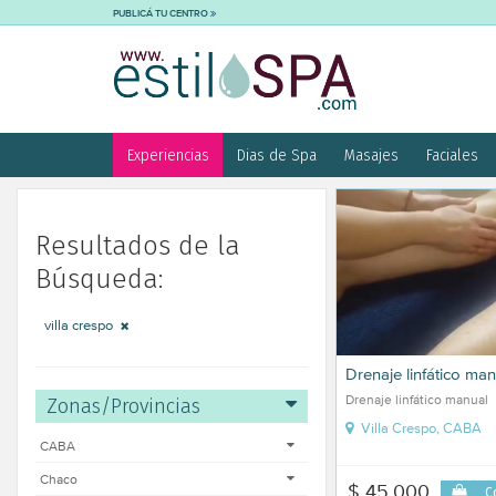
PUBLICÁ TU CENTRO
Experiencias
Dias de Spa
Masajes
Faciales
Resultados de la
Búsqueda:
villa crespo
Drenaje linfático man
Drenaje linfático manual
Zonas/Provincias
Villa Crespo, CABA
CABA
Chaco
$ 45.000
C