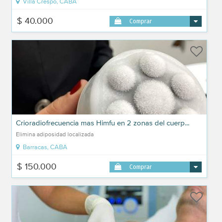
Villa Crespo, CABA
$ 40.000
Comprar
Crioradiofrecuencia mas Himfu en 2 zonas del cuerp...
Elimina adiposidad localizada
Barracas, CABA
$ 150.000
Comprar