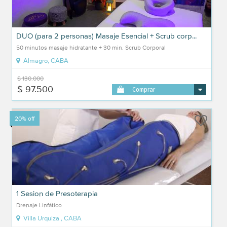
DUO (para 2 personas) Masaje Esencial + Scrub corp...
50 minutos masaje hidratante + 30 min. Scrub Corporal
Almagro, CABA
$ 130.000
$ 97.500
Comprar
20% off
1 Sesion de Presoterapia
Drenaje Linfático
Villa Urquiza , CABA