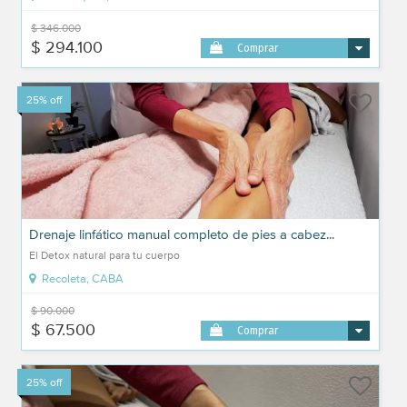
$ 346.000
$ 294.100
Comprar
25% off
Drenaje linfático manual completo de pies a cabez...
El Detox natural para tu cuerpo
Recoleta, CABA
$ 90.000
$ 67.500
Comprar
25% off