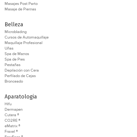
Masajes Post Parto
Masaje de Piernas
Belleza
Microblading
Cursos de Automaquillaje
Maquillaje Profesional
Uñas
Spa de Manos
Spa de Pies
Pestañas
Depilación con Cera
Perfilado de Cejas
Bronceado
Aparatologia
Hifu
Dermapen
Cutera ®
CO2RE ®
eMatrix ®
Fraxel ®
FraxFace ®