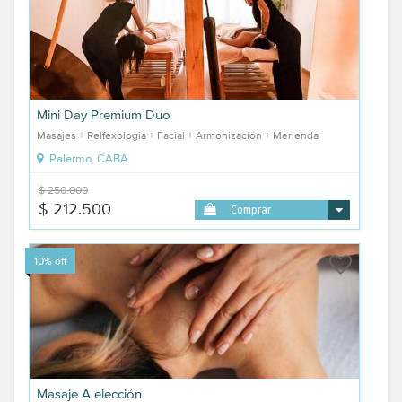
Mini Day Premium Duo
Masajes + Relfexologia + Facial + Armonización + Merienda
Palermo, CABA
$ 250.000
$ 212.500
Comprar
10% off
Masaje A elección