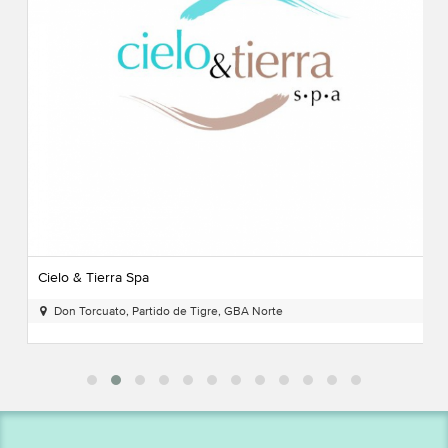
Cielo & Tierra Spa
Spa Urbano en Don Torcuato, Tigre, Zona Norte
Don Torcuato, Partido de Tigre, GBA Norte