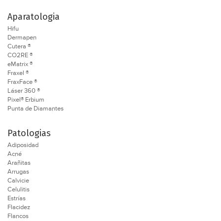
Aparatologia
Hifu
Dermapen
Cutera ®
CO2RE ®
eMatrix ®
Fraxel ®
FraxFace ®
Láser 360 ®
Pixel® Erbium
Punta de Diamantes
Patologias
Adiposidad
Acné
Arañitas
Arrugas
Calvicie
Celulitis
Estrías
Flacidez
Flancos