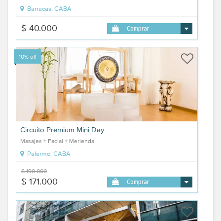
Barracas, CABA
$ 40.000
Comprar
10% off
Circuito Premium Mini Day
Masajes + Facial + Merienda
Palermo, CABA
$ 190.000
$ 171.000
Comprar