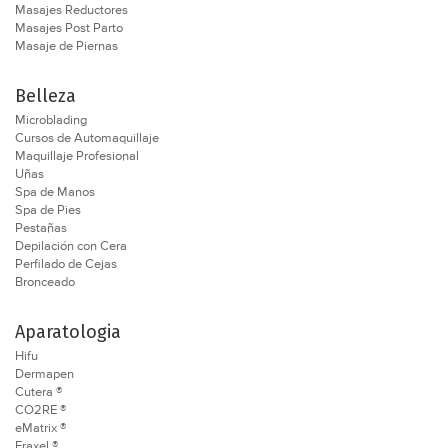
Masajes Reductores
Masajes Post Parto
Masaje de Piernas
Belleza
Microblading
Cursos de Automaquillaje
Maquillaje Profesional
Uñas
Spa de Manos
Spa de Pies
Pestañas
Depilación con Cera
Perfilado de Cejas
Bronceado
Aparatologia
Hifu
Dermapen
Cutera ®
CO2RE ®
eMatrix ®
Fraxel ®