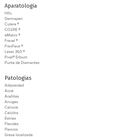
Aparatologia
Hifu
Dermapen
Cutera ®
CO2RE ®
eMatrix ®
Fraxel ®
FraxFace ®
Láser 360 ®
Pixel® Erbium
Punta de Diamantes
Patologias
Adiposidad
Acné
Arañitas
Arrugas
Calvicie
Celulitis
Estrías
Flacidez
Flancos
Grasa localizada