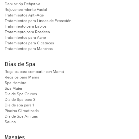
Reaction ®
Depilación Definitiva
Rejuvenecimiento Facial
Spider ®
Tratamientos Anti-Age
Thermage ®
Tratamientos para Líneas de Expresión
Venus Freeze ®
Tratamiento para Labios
Venus Legacy ®
Tratamiento para Rosácea
Tratamientos para Acné
Y la lista sigue por eso necesitas el consejo profesional
Tratamientos para Cicatrices
Consejo ES
Tratamientos para Manchas
Es imprescindible destacar que siempre que estemos por
realizar un tratamiento estético, es fundamental elegir
Días de Spa
profesionales entrenados en la técnica a realizarse,
Regalos para compartir con Mamá
quienes serán los encargados de asesorarnos sobre los
Regalos para Mamá
pros y contras de cada tratamientos y si estos son
Spa Hombre
indicados o no para cada uno de nosotros.
Spa Mujer
Dia de Spa Grupos
Nuestra Guía On-Line www.estilospa.com trabaja
Día de Spa para 3
impulsando el mercado estético desde el año 2006, en la
Dia de spa para 1
República Argentina, nuestro objetivo es trabajar siempre
Piscina Climatizada
con profesionales, por ellos quienes publican aquí son:
Día de Spa Amigas
cirujanos, dermatólogos, esteticistas, cosmiatras,
Sauna
cosmetólogas, todos profesionales de la estética
entrenados en las técnicas de aplicación y realización de
Masajes