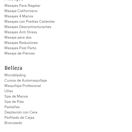
diferentes tratamientos que hoy existen en el mercado.
Masajes Para Regalar
Masaje Californiano
Masajes 4 Manos
Consulta a todos los especialistas en línea que realizan
Masajes con Piedras Calientes
Tratamientos para Arrugas - Y elegí tu mejor opción
Masajes Descontracturantes
Masajes Anti Stress
Masaje para dos
Masajes Reductores
Masajes Post Parto
Masaje de Piernas
Belleza
Microblading
Cursos de Automaquillaje
Maquillaje Profesional
Uñas
Spa de Manos
Spa de Pies
Pestañas
Depilación con Cera
Perfilado de Cejas
Bronceado