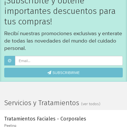
¡Subscribite y obtené
Punta de Diamante
Radiofrecuencia
importantes descuentos para
Rellenos
Lifting
tus compras!
CO2RE ®
Cutera®
Recibí nuestras promociones exclusivas y enterate
E-Matrix®
de todas las novedades del mundo del cuidado
Fraxel®
FraxFace®
personal.
Lipoláser
Laser 360®
Pixel® Erbium
Punta de Diamantes
SUBSCRIBIRME
Skinlight ®
Ultherapy ®
Accent
Dermo Health
Endermologie
Servicios y Tratamientos
Harmony®
(ver todos)
INDIBA®
Mesoterapia Virtual
Tratamientos Faciales - Corporales
Oxygenesis
Pixel RF ®
Peeling