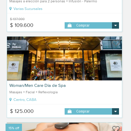
Masajes a elección para 2 personas + Infusión - Palermo
Varias Sucursales
$ 137.000
$ 109.600
Comprar
Woman/Men Care Dia de Spa
Masajes + Facial + Reflexologia
Centro, CABA
$ 125.000
Comprar
15% off