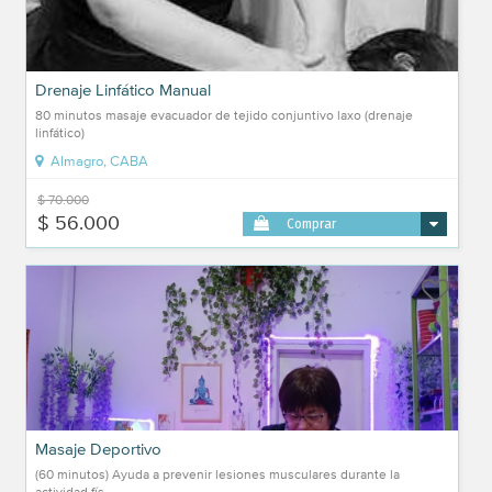
Drenaje Linfático Manual
80 minutos masaje evacuador de tejido conjuntivo laxo (drenaje
linfático)
Almagro, CABA
$ 70.000
$ 56.000
Comprar
Masaje Deportivo
(60 minutos) Ayuda a prevenir lesiones musculares durante la
actividad fís...