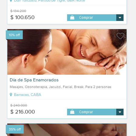
Don Torcuato, Partido de Tigre, GBA Norte
$ 134.200
$ 100.650
Comprar
10% off
Día de Spa Enamorados
Masajes, Ozonoterapia, Jacuzzi, Facial, Break. Para 2 personas
Barracas, CABA
$ 240.000
$ 216.000
Comprar
35% off