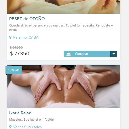
RESET de OTOÑO
Queda atrás el verano y sus marcas. Tu piel lo necesita. Renovate y
brilla...
Palermo, CABA
$ 91.000
$ 77.350
Comprar
15% off
Ikaria Relax
Masajes, Spa facial e Infusión
Varias Sucursales