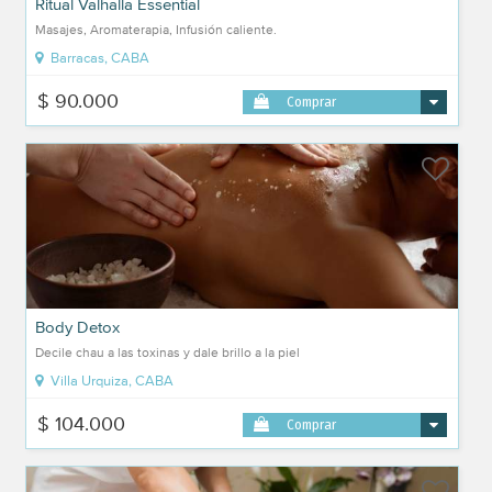
Ritual Valhalla Essential
Masajes, Aromaterapia, Infusión caliente.
Barracas, CABA
$ 90.000
Comprar
Body Detox
Decile chau a las toxinas y dale brillo a la piel
Villa Urquiza, CABA
$ 104.000
Comprar