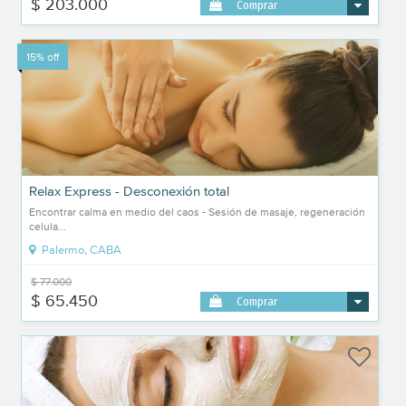
$ 203.000
Comprar
15% off
Relax Express - Desconexión total
Encontrar calma en medio del caos - Sesión de masaje, regeneración
celula...
Palermo, CABA
$ 77.000
$ 65.450
Comprar