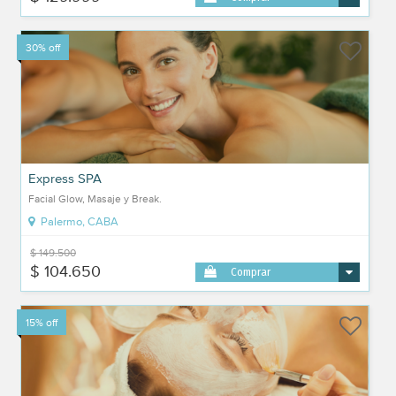
30% off
Express SPA
Facial Glow, Masaje y Break.
Palermo, CABA
$ 149.500
$ 104.650
Comprar
15% off