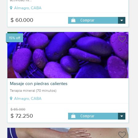
Almagro, CABA
$ 60.000
Comprar
15% off
Masaje con piedras calientes
Terapia mineral (70 minutos)
Almagro, CABA
$ 85.000
$ 72.250
Comprar