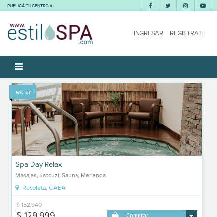
PUBLICÁ TU CENTRO
INGRESAR
REGISTRATE
15% off
Spa Day Relax
Masajes, Jaccuzi, Sauna, Merienda
Recoleta, CABA
$ 152.940
$ 129.999
Comprar