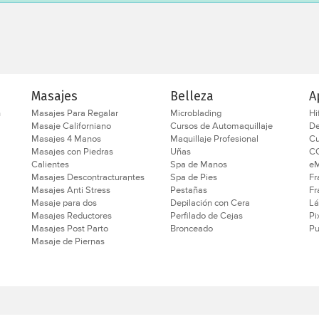
Masajes
Belleza
A
n
Masajes Para Regalar
Microblading
Hi
Masaje Californiano
Cursos de Automaquillaje
D
Masajes 4 Manos
Maquillaje Profesional
Cu
Masajes con Piedras
Uñas
C
Calientes
Spa de Manos
eM
Masajes Descontracturantes
Spa de Pies
Fr
Masajes Anti Stress
Pestañas
Fr
Masaje para dos
Depilación con Cera
Lá
Masajes Reductores
Perfilado de Cejas
Pi
Masajes Post Parto
Bronceado
Pu
Masaje de Piernas