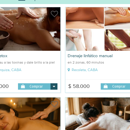
etox
Drenaje linfático manual
u a las toxinas y dale brillo a la piel
en 2 zonas, 60 minutos
Urquiza, CABA
Recoleta, CABA
.000
$ 58.000
Comprar
Comprar