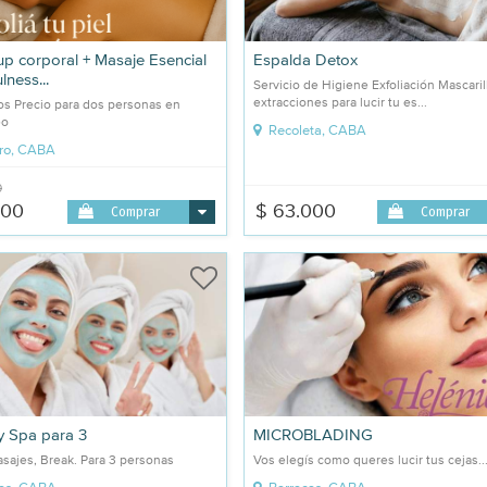
p corporal + Masaje Esencial
Espalda Detox
lness...
Servicio de Higiene Exfoliación Mascaril
extracciones para lucir tu es...
os Precio para dos personas en
eo
Recoleta, CABA
ro, CABA
0
000
$ 63.000
Comprar
Comprar
y Spa para 3
MICROBLADING
sajes, Break. Para 3 personas
Vos elegís como queres lucir tus cejas..