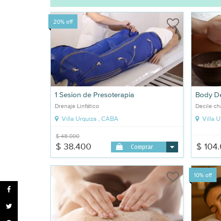
20% off
1 Sesion de Presoterapia
Body D
Drenaje Linfático
Decile cha
Villa Urquiza , CABA
Villa 
$ 48.000
$ 38.400
$ 104
Comprar
10% off