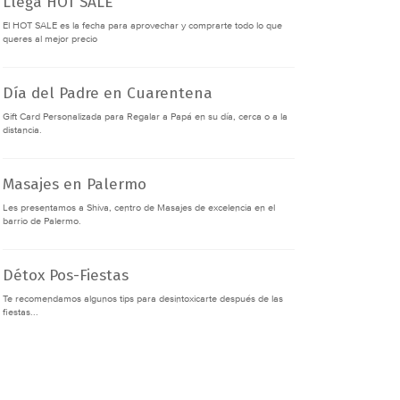
Llega HOT SALE
El HOT SALE es la fecha para aprovechar y comprarte todo lo que
queres al mejor precio
Día del Padre en Cuarentena
Gift Card Personalizada para Regalar a Papá en su día, cerca o a la
distancia.
Masajes en Palermo
Les presentamos a Shiva, centro de Masajes de excelencia en el
barrio de Palermo.
Détox Pos-Fiestas
Te recomendamos algunos tips para desintoxicarte después de las
fiestas...