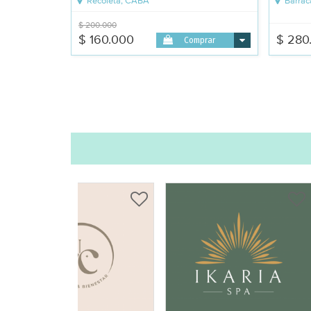
Recoleta, CABA
Barrac
$ 200.000
$ 160.000
$ 280
Comprar