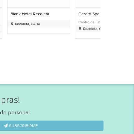
coleta
Gerard Spa
The Art of M
oleta
Centro de Estética Boutique en
Masajes, Barras
BA
Recoleta
Coaching, Mind
Recoleta, CABA
Almagro, C
pras!
do personal.
SUBSCRIBIRME