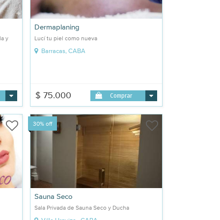
Dermaplaning
la y
Lucí tu piel como nueva
Barracas, CABA
$ 75.000
Comprar
30% off
Sauna Seco
.
Sala Privada de Sauna Seco y Ducha