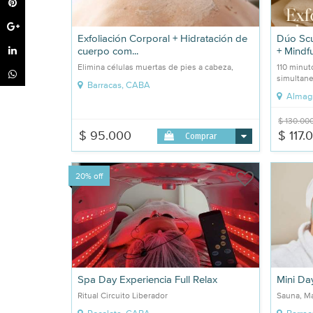
Exfoliación Corporal + Hidratación de
Dúo Scu
cuerpo com...
+ Mindfu
Elimina células muertas de pies a cabeza,
110 minut
simultan
Barracas, CABA
Almag
$ 130.00
$ 95.000
$ 117.
Comprar
20% off
Spa Day Experiencia Full Relax
Mini Da
Ritual Circuito Liberador
Sauna, Ma