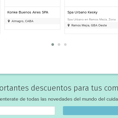
Aires SPA
Spa Urbano Kesky
Blank Hotel Re
magro
Spa Urbano en Ramos Mejía, Zona
Hotel Spa en Rec
A
Recoleta, CA
Oeste
Ramos Mejia, GBA Oeste
portantes descuentos para tus com
 enterate de todas las novedades del mundo del cuida