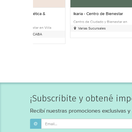
ica &
Ikaria - Centro de Bienestar
Konke Buenos 
Centro de Ciudado y Bienestar en
Spa Urbano en Al
Almagro, CAB
Recoleta y Palermo
r en Viila
Varias Sucursales
ABA
¡Subscribite y obtené im
Recibí nuestras promociones exclusivas y