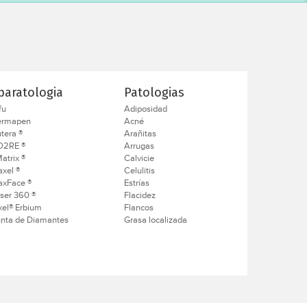
paratologia
Patologias
fu
Adiposidad
ermapen
Acné
tera ®
Arañitas
O2RE ®
Arrugas
atrix ®
Calvicie
axel ®
Celulitis
axFace ®
Estrías
ser 360 ®
Flacidez
xel® Erbium
Flancos
nta de Diamantes
Grasa localizada