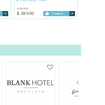
Villa Urquiza , CABA
$ 55.000
$ 38.500
Comprar