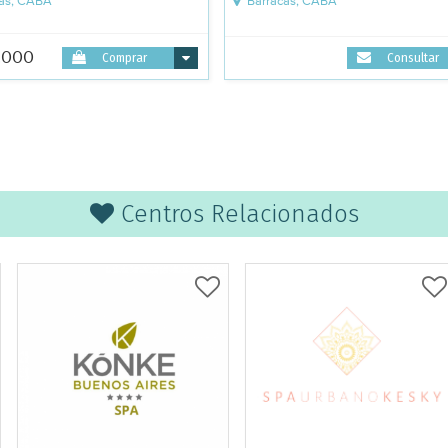
as, CABA
Barracas, CABA
.000
Comprar
Consultar
Centros Relacionados