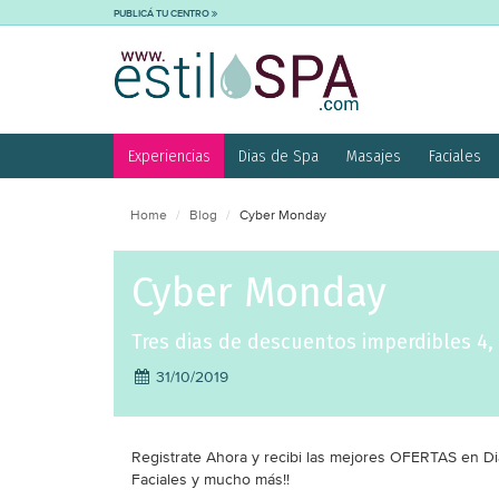
PUBLICÁ TU CENTRO
Experiencias
Dias de Spa
Masajes
Faciales
Home
Blog
Cyber Monday
Cyber Monday
Tres dias de descuentos imperdibles 4,
31/10/2019
Registrate Ahora y recibi las mejores OFERTAS en Di
Faciales y mucho más!!