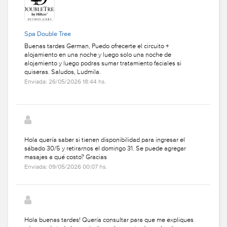
Spa Double Tree
Buenas tardes German, Puedo ofrecerte el circuito +
alojamiento en una noche y luego solo una noche de
alojamiento y luego podras sumar tratamiento faciales si
quiseras. Saludos, Ludmila.
Enviada: 26/05/2026 18:44 hs.
Hola quería saber si tienen disponibilidad para ingresar el
sábado 30/5 y retirarnos el domingo 31. Se puede agregar
masajes a qué costo? Gracias
Enviada: 09/05/2026 00:07 hs.
Hola buenas tardes! Quería consultar para que me expliques