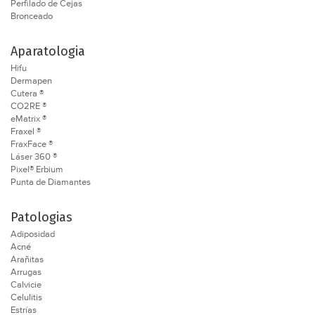
Perfilado de Cejas
Bronceado
Aparatologia
Hifu
Dermapen
Cutera ®
CO2RE ®
eMatrix ®
Fraxel ®
FraxFace ®
Láser 360 ®
Pixel® Erbium
Punta de Diamantes
Patologias
Adiposidad
Acné
Arañitas
Arrugas
Calvicie
Celulitis
Estrías