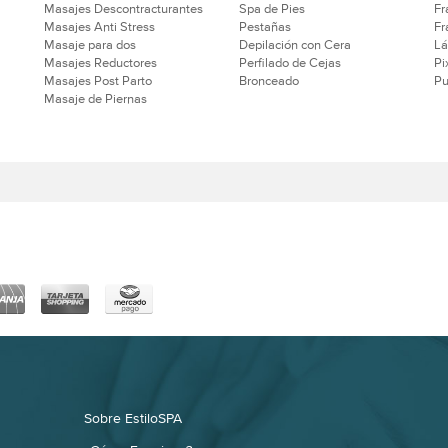
Masajes Descontracturantes
Spa de Pies
Fr
Masajes Anti Stress
Pestañas
Fr
Masaje para dos
Depilación con Cera
Lá
Masajes Reductores
Perfilado de Cejas
Pi
Masajes Post Parto
Bronceado
Pu
Masaje de Piernas
Sobre EstiloSPA