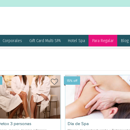
Corporales
Gift Card Multi SPA
Hotel Spa
Para Regalar
Blog
15% off
etox 3 personas
Dia de Spa