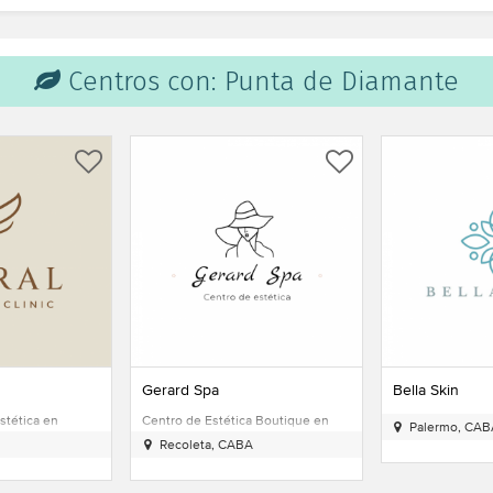
Centros con: Punta de Diamante
Bella Skin
Estética Más P
a Boutique en
Aesthetic & Massage en Palermo
Centro de Estéti
Palermo, CABA
Villa Crespo,
A