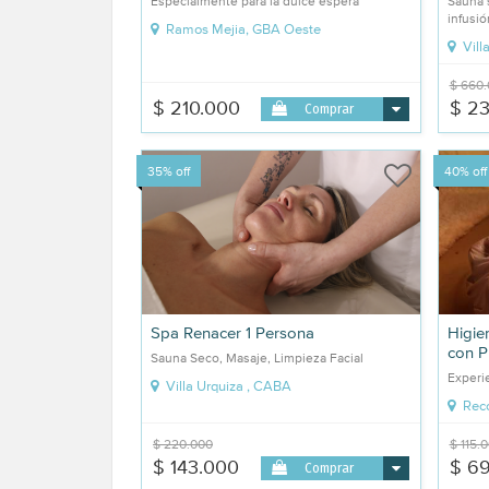
Especialmente para la dulce espera
Sauna s
infusió
Ramos Mejia, GBA Oeste
Vill
$ 660
$ 210.000
$ 23
Comprar
35% off
40% off
Spa Renacer 1 Persona
Higie
con P
Sauna Seco, Masaje, Limpieza Facial
Experie
Villa Urquiza , CABA
Reco
$ 220.000
$ 115.
$ 143.000
$ 6
Comprar