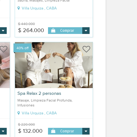
o
Sauna, Masajes, Limpieza Facial
Villa Urquiza , CABA
$ 440.000
$ 264.000
Comprar
40% off
Spa Relax 2 personas
Masaje, Limpieza Facial Profunda,
Infusiones
Villa Urquiza , CABA
$ 220.000
$ 132.000
Comprar