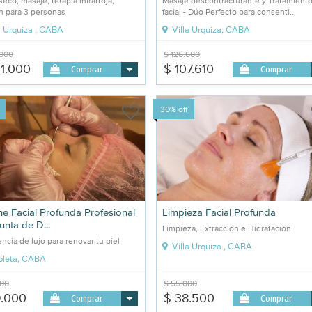
eco, masaje, terapia infrarroja,
Masaje descontracturante y Tratamient
n para 3 personas
facial - Dúo Perfecto para consenti...
a Urquiza , CABA
Villa Urquiza, CABA
.000
$ 126.600
1.000
$ 107.610
Comprar
Comprar
30% off
ne Facial Profunda Profesional
Limpieza Facial Profunda
unta de D...
Limpieza, Extracción e Hidratación
ncia de lujo para renovar tu piel
Villa Urquiza , CABA
leta, CABA
000
$ 55.000
9.000
$ 38.500
Comprar
Comprar