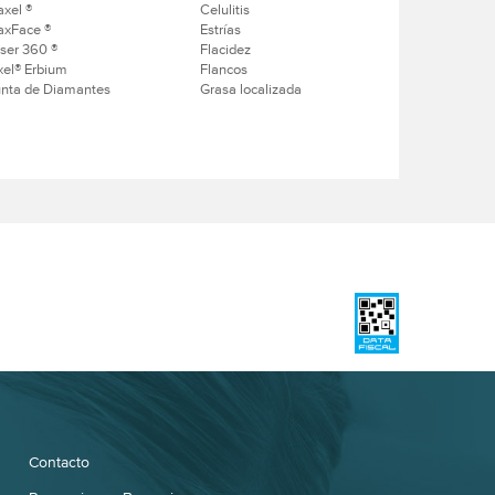
axel ®
Celulitis
axFace ®
Estrías
ser 360 ®
Flacidez
xel® Erbium
Flancos
nta de Diamantes
Grasa localizada
Contacto