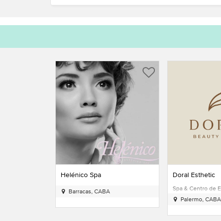
Doral Esthetic
Gerard Spa
 en Barracas
Spa & Centro de Estética en
Centro de Estétic
Palermo
Recoleta
Palermo, CABA
Recoleta, CAB