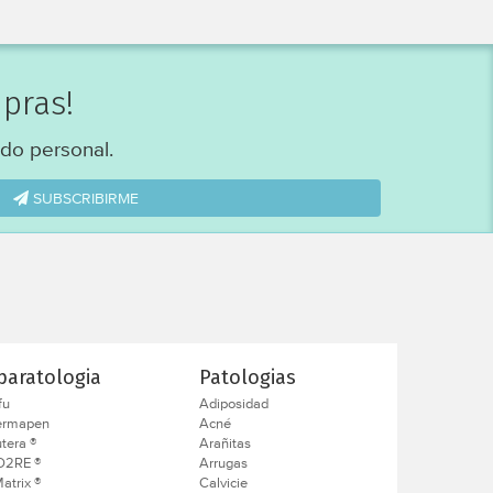
pras!
do personal.
SUBSCRIBIRME
paratologia
Patologias
fu
Adiposidad
ermapen
Acné
tera ®
Arañitas
O2RE ®
Arrugas
atrix ®
Calvicie