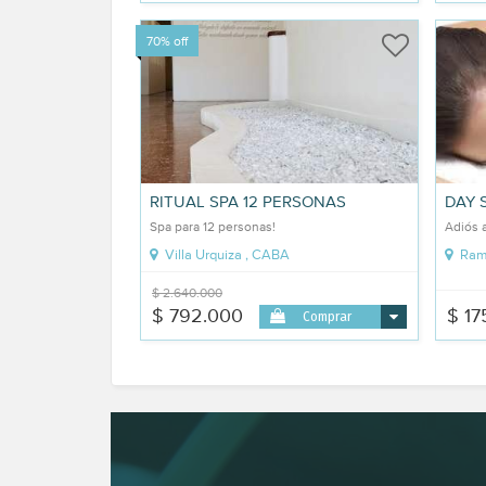
70% off
RITUAL SPA 12 PERSONAS
DAY 
Spa para 12 personas!
Adiós a
Villa Urquiza , CABA
Ramo
$ 2.640.000
$ 792.000
$ 17
Comprar